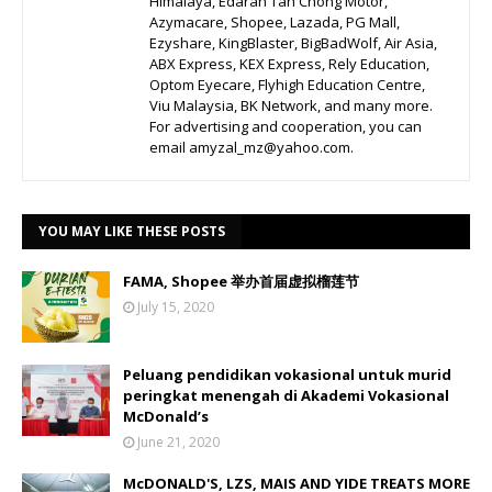
Himalaya, Edaran Tan Chong Motor,
Azymacare, Shopee, Lazada, PG Mall,
Ezyshare, KingBlaster, BigBadWolf, Air Asia,
ABX Express, KEX Express, Rely Education,
Optom Eyecare, Flyhigh Education Centre,
Viu Malaysia, BK Network, and many more.
For advertising and cooperation, you can
email amyzal_mz@yahoo.com.
YOU MAY LIKE THESE POSTS
FAMA, Shopee 举办首届虚拟榴莲节
July 15, 2020
Peluang pendidikan vokasional untuk murid
peringkat menengah di Akademi Vokasional
McDonald’s
June 21, 2020
McDONALD'S, LZS, MAIS AND YIDE TREATS MORE