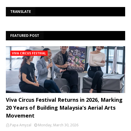
Se
TRANSLATE
FEATURED POST
VIVA CIRCUS FESTIVAL
Viva Circus Festival Returns in 2026, Marking
20 Years of Building Malaysia’s Aerial Arts
Movement
Papa Amyzal
Monday, March 30, 2026