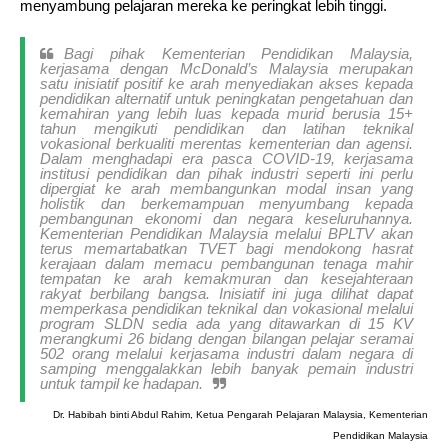
menyambung pelajaran mereka ke peringkat lebih tinggi.
Bagi pihak Kementerian Pendidikan Malaysia,
kerjasama dengan McDonald’s Malaysia merupakan
satu inisiatif positif ke arah menyediakan akses kepada
pendidikan alternatif untuk peningkatan pengetahuan dan
kemahiran yang lebih luas kepada murid berusia 15+
tahun mengikuti pendidikan dan latihan teknikal
vokasional berkualiti merentas kementerian dan agensi.
Dalam menghadapi era pasca COVID-19, kerjasama
institusi pendidikan dan pihak industri seperti ini perlu
dipergiat ke arah membangunkan modal insan yang
holistik dan berkemampuan menyumbang kepada
pembangunan ekonomi dan negara keseluruhannya.
Kementerian Pendidikan Malaysia melalui BPLTV akan
terus memartabatkan TVET bagi mendokong hasrat
kerajaan dalam memacu pembangunan tenaga mahir
tempatan ke arah kemakmuran dan kesejahteraan
rakyat berbilang bangsa. Inisiatif ini juga dilihat dapat
memperkasa pendidikan teknikal dan vokasional melalui
program SLDN sedia ada yang ditawarkan di 15 KV
merangkumi 26 bidang dengan bilangan pelajar seramai
502 orang melalui kerjasama industri dalam negara di
samping menggalakkan lebih banyak pemain industri
untuk tampil ke hadapan.
Dr. Habibah binti Abdul Rahim, Ketua Pengarah Pelajaran Malaysia, Kementerian
Pendidikan Malaysia