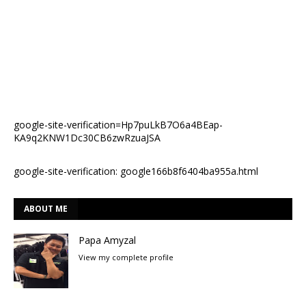
google-site-verification=Hp7puLkB7O6a4BEap-
KA9q2KNW1Dc30CB6zwRzuaJSA
google-site-verification: google166b8f6404ba955a.html
ABOUT ME
Papa Amyzal
View my complete profile