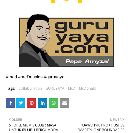
#mcd #mcDonalds #guruyaya
Tags:
Collaboration
GURUYAYA
McD
McDonald
OLDER
NEWER
SHOPEE MUM'S CLUB : MASA
HUAWEI P40 PRO+ PUSHES
UNTUK IBU-IBU BERGUMBIRA
SMARTPHONE BOUNDARIES