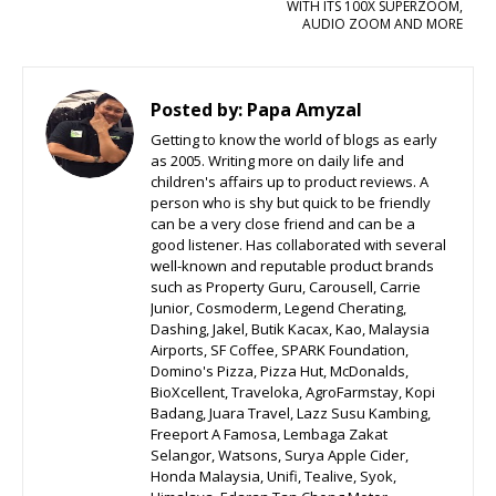
WITH ITS 100X SUPERZOOM,
AUDIO ZOOM AND MORE
Posted by:
Papa Amyzal
Getting to know the world of blogs as early
as 2005. Writing more on daily life and
children's affairs up to product reviews. A
person who is shy but quick to be friendly
can be a very close friend and can be a
good listener. Has collaborated with several
well-known and reputable product brands
such as Property Guru, Carousell, Carrie
Junior, Cosmoderm, Legend Cherating,
Dashing, Jakel, Butik Kacax, Kao, Malaysia
Airports, SF Coffee, SPARK Foundation,
Domino's Pizza, Pizza Hut, McDonalds,
BioXcellent, Traveloka, AgroFarmstay, Kopi
Badang, Juara Travel, Lazz Susu Kambing,
Freeport A Famosa, Lembaga Zakat
Selangor, Watsons, Surya Apple Cider,
Honda Malaysia, Unifi, Tealive, Syok,