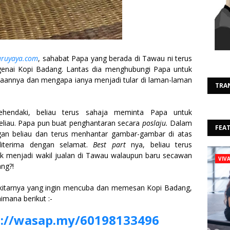
uruyaya.com
, sahabat Papa yang berada di Tawau ni terus
genai Kopi Badang. Lantas dia menghubungi Papa untuk
ewaannya dan mengapa ianya menjadi tular di laman-laman
TRA
ehendaki, beliau terus sahaja meminta Papa untuk
liau. Papa pun buat penghantaran secara
poslaju.
Dalam
FEA
gan beliau dan terus menhantar gambar-gambar di atas
diterima dengan selamat.
Best part
nya, beliau terus
 menjadi wakil jualan di Tawau walaupun baru secawan
VIV
ng?!
itarnya yang ingin mencuba dan memesan Kopi Badang,
imana berikut :-
p://wasap.my/60198133496