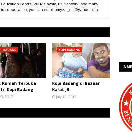
 Education Centre, Viu Malaysia, BK Network, and many
 and cooperation, you can email amyzal_mz@yahoo.com.
PI BADANG
KOPI BADANG
A M
is Rumah Terbuka
Kopi Badang di Bazaar
fitri Kopi Badang
Karat JB
 23, 2017
July 13, 2017