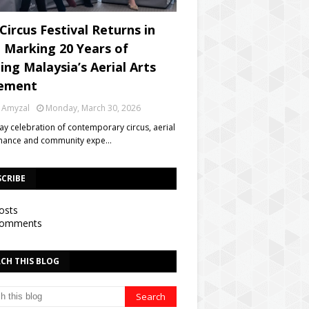
Circus Festival Returns in
, Marking 20 Years of
ing Malaysia’s Aerial Arts
ement
 Amyzal
Monday, March 30, 2026
day celebration of contemporary circus, aerial
mance and community expe…
SCRIBE
osts
omments
CH THIS BLOG