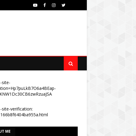
-site-
ication=Hp7puLkB7O6a4BEap-
KNW1Dc30CB6zwRzuaJSA
site-verification:
e166b8f6404ba955a.html
UT ME