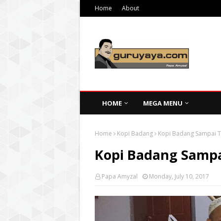
Home
About
HOME
MEGA MENU
Home
Kopi Badang
Kopi Badang Sampai 
Kopi Badang Samp
Papa Amyzal
Monday, July 10, 2017