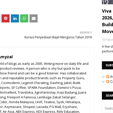
Viva 
2026
Build
Mov
NEWER
Kursus Penyediaan Bajet Mengurus Tahun 2018
Papa
A five-
perfor
Amyzal
ld of blogs as early as 2005. Writing more on daily life and
SUB
o product reviews. A person who is shy but quick to be
close friend and can be a good listener. Has collaborated
P
n and reputable product brands such as Property Guru,
C
r, Cosmoderm, Legend Cherating, Dashing, Jakel, Butik
irports, SF Coffee, SPARK Foundation, Domino's Pizza,
BioXcellent, Traveloka, AgroFarmstay, Kopi Badang, Juara
SEAR
bing, Freeport A Famosa, Lembaga Zakat Selangor,
ider, Honda Malaysia, Unifi, Tealive, Syok, Himalaya,
r, Azymacare, Shopee, Lazada, PG Mall, Ezyshare,
, Air Asia, ABX Express, KEX Express, Rely Education,