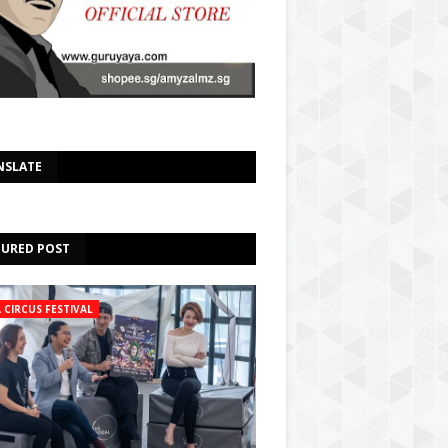
Select Language
▼
NSLATE
TURED POST
A CIRCUS FESTIVAL