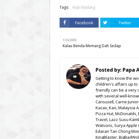
Tags:
Kopi Badang
Facebook
Twitter
OLDER
Kalau Benda Memang Dah Sedap
Posted by:
Papa 
Getting to know the wor
children's affairs up t
friendly can be a very 
with several well-know
Carousell, Carrie Junio
Kacax, Kao, Malaysia A
Pizza Hut, McDonalds, 
Travel, Lazz Susu Kam
Watsons, Surya Apple C
Edaran Tan Chong Moto
KingBlaster, BigBadWolf