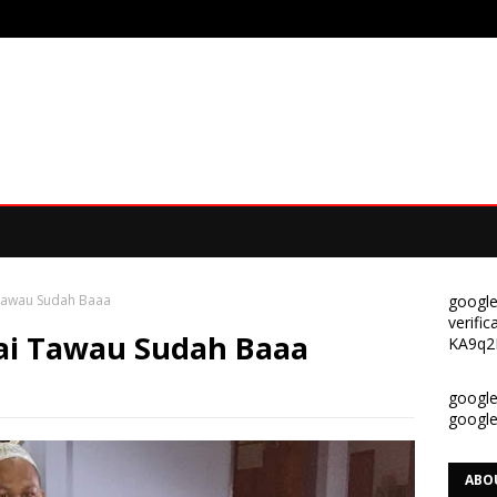
Tawau Sudah Baaa
google
verif
ai Tawau Sudah Baaa
KA9q2
google-
googl
ABO