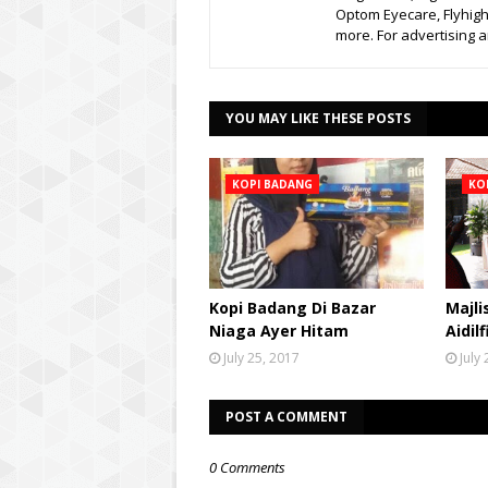
Optom Eyecare, Flyhigh
more. For advertising
YOU MAY LIKE THESE POSTS
KOPI BADANG
KO
Kopi Badang Di Bazar
Majl
Niaga Ayer Hitam
Aidil
July 25, 2017
July
POST A COMMENT
0 Comments