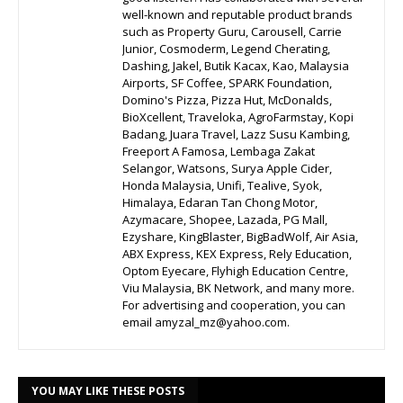
well-known and reputable product brands
such as Property Guru, Carousell, Carrie
Junior, Cosmoderm, Legend Cherating,
Dashing, Jakel, Butik Kacax, Kao, Malaysia
Airports, SF Coffee, SPARK Foundation,
Domino's Pizza, Pizza Hut, McDonalds,
BioXcellent, Traveloka, AgroFarmstay, Kopi
Badang, Juara Travel, Lazz Susu Kambing,
Freeport A Famosa, Lembaga Zakat
Selangor, Watsons, Surya Apple Cider,
Honda Malaysia, Unifi, Tealive, Syok,
Himalaya, Edaran Tan Chong Motor,
Azymacare, Shopee, Lazada, PG Mall,
Ezyshare, KingBlaster, BigBadWolf, Air Asia,
ABX Express, KEX Express, Rely Education,
Optom Eyecare, Flyhigh Education Centre,
Viu Malaysia, BK Network, and many more.
For advertising and cooperation, you can
email amyzal_mz@yahoo.com.
YOU MAY LIKE THESE POSTS