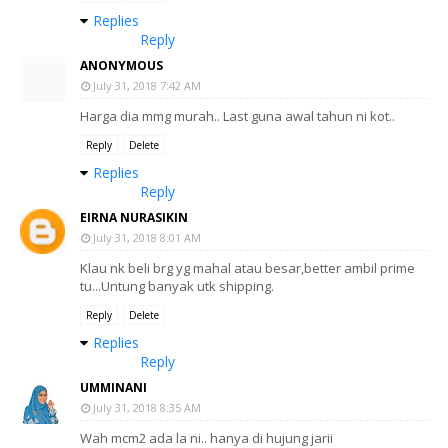
Replies
Reply
ANONYMOUS
July 31, 2018 7:42 AM
Harga dia mmg murah.. Last guna awal tahun ni kot..
Reply
Delete
Replies
Reply
EIRNA NURASIKIN
July 31, 2018 8:01 AM
Klau nk beli brg yg mahal atau besar,better ambil prime
tu...Untung banyak utk shipping.
Reply
Delete
Replies
Reply
UMMINANI
July 31, 2018 8:35 AM
Wah mcm2 ada la ni.. hanya di hujung jarii