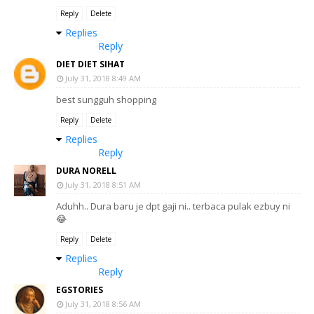
Reply
Delete
Replies
Reply
DIET DIET SIHAT
July 31, 2018 8:49 AM
best sungguh shopping
Reply
Delete
Replies
Reply
DURA NORELL
July 31, 2018 8:51 AM
Aduhh.. Dura baru je dpt gaji ni.. terbaca pulak ezbuy ni
😂
Reply
Delete
Replies
Reply
EGSTORIES
July 31, 2018 8:56 AM