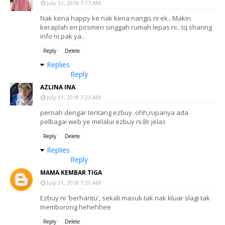
July 31, 2018 7:17 AM
Nak kena happy ke nak kena nangis ni ek.. Makin
keraplah en posmen singgah rumah lepas ni.. tq sharing
info ni pak ya..
Reply
Delete
Replies
Reply
AZLINA INA
July 31, 2018 7:23 AM
pernah dengar tentang ezbuy..ohh,rupanya ada
pelbagai web ye melalui ezbuy ni.Br jelas
Reply
Delete
Replies
Reply
MAMA KEMBAR TIGA
July 31, 2018 7:31 AM
Ezbuy ni 'berhantu', sekali masuk tak nak kluar slagi tak
memborong hehehhee
Reply
Delete