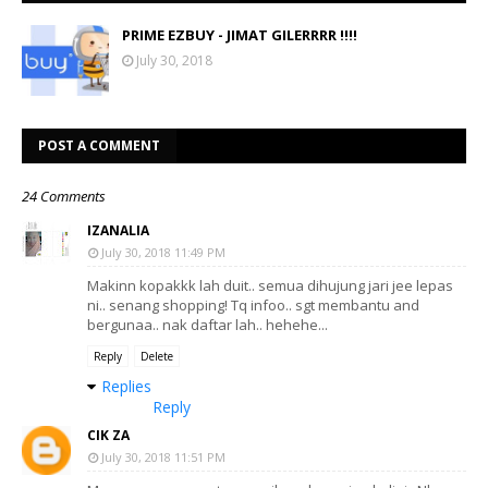
PRIME EZBUY - JIMAT GILERRRR !!!!
July 30, 2018
POST A COMMENT
24 Comments
IZANALIA
July 30, 2018 11:49 PM
Makinn kopakkk lah duit.. semua dihujung jari jee lepas
ni.. senang shopping! Tq infoo.. sgt membantu and
bergunaa.. nak daftar lah.. hehehe...
Reply
Delete
Replies
Reply
CIK ZA
July 30, 2018 11:51 PM