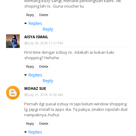
Memang eazy sangt, menarik perkongsian kalini.. Nk
shoping lah ni.. Guna voucher tu
Reply
Delete
Replies
Reply
AISYA ISMAIL
July 30, 2018 11:57 PM
First time dengar ezbuy ni.. Adakah ai bukan kaki
shopping? Hehehe
Reply
Delete
Replies
Reply
MOHAZ SUE
July 31, 2018 12:30 AM
Pernah dgr pasal ezbuy ni tapi belum window shopping
lg. Japgi install la apps dia. Tq pakya..(makin nipislah duit
nampaknya..huhu)
Reply
Delete
Replies