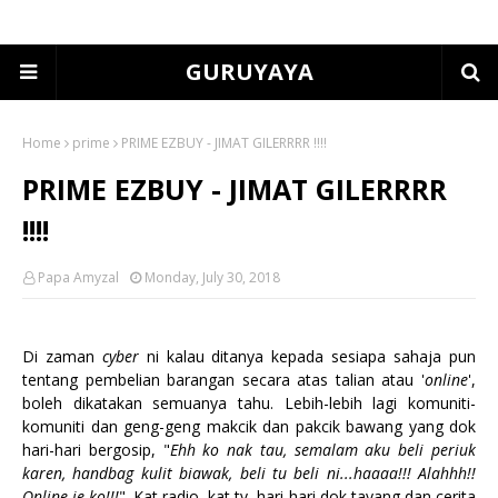
GURUYAYA
Home
prime
PRIME EZBUY - JIMAT GILERRRR !!!!
PRIME EZBUY - JIMAT GILERRRR
!!!!
Papa Amyzal
Monday, July 30, 2018
Di zaman
cyber
ni kalau ditanya kepada sesiapa sahaja pun
tentang pembelian barangan secara atas talian atau '
online
',
boleh dikatakan semuanya tahu. Lebih-lebih lagi komuniti-
komuniti dan geng-geng makcik dan pakcik bawang yang dok
hari-hari bergosip, "
Ehh ko nak tau, semalam aku beli periuk
karen, handbag kulit biawak, beli tu beli ni...haaaa!!! Alahhh!!
Online je ko!!!
". Kat radio, kat tv, hari-hari dok tayang dan cerita