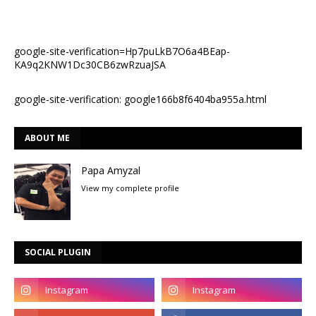
google-site-verification=Hp7puLkB7O6a4BEap-
KA9q2KNW1Dc30CB6zwRzuaJSA
google-site-verification: google166b8f6404ba955a.html
ABOUT ME
Papa Amyzal
View my complete profile
SOCIAL PLUGIN