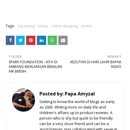
Tags:
big saving
ezbuy
online shopping
prime
OLDER
NEWER
SPARK FOUNDATION - KITA DI
KEZUTAN DI HARI LAHIR BAPAK
AMBANG KEHILANGAN BEKALAN
NGKO
AIR BERSIH
Posted by:
Papa Amyzal
Getting to know the world of blogs as early
as 2005. Writing more on daily life and
children's affairs up to product reviews. A
person who is shy but quick to be friendly
can be a very close friend and can be a
good listener. Has collaborated with several