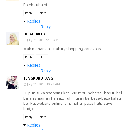
Boleh cuba ni..
Reply
Delete
Replies
Reply
HUDA HALID
July 31, 2018 9:30 AM
Wah menarik ni...nak try shopping kat ezbuy
Reply
Delete
Replies
Reply
TENGKUBUTANG
July 31, 2018 10:22 AM
TB pun suka shopping kat EZBUY ni.. hehehe.. hari tu beli
barang mainan harraz.. fuh murah berbeza-beza kalau
beli kat website online lain.. haha.. puas hati.. save
budget
Reply
Delete
Replies