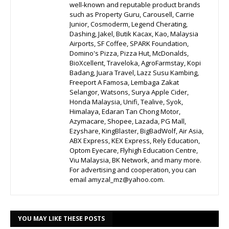
well-known and reputable product brands
such as Property Guru, Carousell, Carrie
Junior, Cosmoderm, Legend Cherating,
Dashing, Jakel, Butik Kacax, Kao, Malaysia
Airports, SF Coffee, SPARK Foundation,
Domino's Pizza, Pizza Hut, McDonalds,
BioXcellent, Traveloka, AgroFarmstay, Kopi
Badang, Juara Travel, Lazz Susu Kambing,
Freeport A Famosa, Lembaga Zakat
Selangor, Watsons, Surya Apple Cider,
Honda Malaysia, Unifi, Tealive, Syok,
Himalaya, Edaran Tan Chong Motor,
Azymacare, Shopee, Lazada, PG Mall,
Ezyshare, KingBlaster, BigBadWolf, Air Asia,
ABX Express, KEX Express, Rely Education,
Optom Eyecare, Flyhigh Education Centre,
Viu Malaysia, BK Network, and many more.
For advertising and cooperation, you can
email amyzal_mz@yahoo.com.
YOU MAY LIKE THESE POSTS