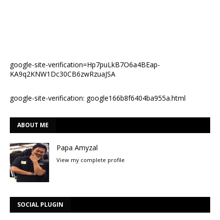
google-site-verification=Hp7puLkB7O6a4BEap-
KA9q2KNW1Dc30CB6zwRzuaJSA
google-site-verification: google166b8f6404ba955a.html
ABOUT ME
Papa Amyzal
View my complete profile
SOCIAL PLUGIN