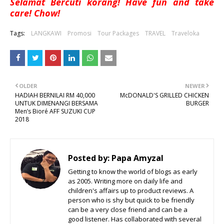
Selamat Bercuti korang! Have fun and take
care! Chow!
Tags:
LANGKAWI
Promosi
Tour Packages
TRAVEL
Traveloka
OLDER
NEWER
HADIAH BERNILAI RM 40,000
McDONALD'S GRILLED CHICKEN
UNTUK DIMENANGI BERSAMA
BURGER
Men’s Bioré AFF SUZUKI CUP
2018
Posted by:
Papa Amyzal
Getting to know the world of blogs as early
as 2005. Writing more on daily life and
children's affairs up to product reviews. A
person who is shy but quick to be friendly
can be a very close friend and can be a
good listener. Has collaborated with several