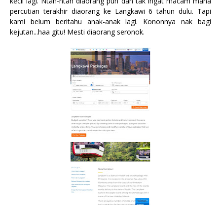
kecil lagi. Ntah-ntah diaorang pun dah tak ingat macam mana
percutian terakhir diaorang ke Langkawi 6 tahun dulu. Tapi
kami belum beritahu anak-anak lagi. Kononnya nak bagi
kejutan...haa gitu! Mesti diaorang seronok.